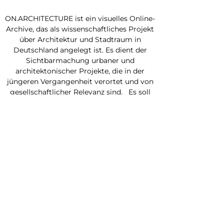
ON.ARCHITECTURE ist ein visuelles Online-
Archive, das als wissenschaftliches Projekt
über Architektur und Stadtraum in
Deutschland angelegt ist. Es dient der
Sichtbarmachung urbaner und
architektonischer Projekte, die in der
jüngeren Vergangenheit verortet und von
gesellschaftlicher Relevanz sind. Es soll
dem Benutzer einen visuellen und
inhaltlichen Überblick über verschiedene
Bauvorhaben und ihrer Auswirkung auf
gesellschaftspolitische und
stadtstrukturelle
Entwicklungsprozesse geben. Das Archiv
ist aktuell im Aufbau begriffen und wird
kontinuierlich inhaltlich, textlich und
fotografisch ergänzt.
https://www.onarchitecture.de/